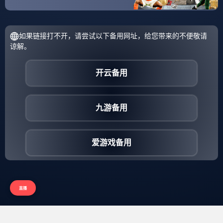
开云体育登录-孤星闪耀，2026世界杯生死战，哥伦
比亚碾压捷克，久保建英的独舞为何刺痛了全世
界？
开云体育APP下载-冷夜温布利，当北欧神话撕裂现
代足球剧本—2026世界杯G组挪威绝杀英格兰，替
补奇兵与老将京多安共谱命运交响曲
开云体育app-冷热交织的河岸，2026世界杯E组关
键战，泰国逆转葡萄牙背后的德布劳内精神
开云体育官网-当非洲雄狮撕碎东瀛武士，2026世界
杯C组，拉什福德用一场非典型胜利宣告新王当立
开云体育-冷焰与炽血，2026世界杯C组，喀麦隆以
战术诗篇击碎德国战车，加维点亮不灭星光
开云体育APP下载-冰与火之歌，罗德里戈在慕尼黑