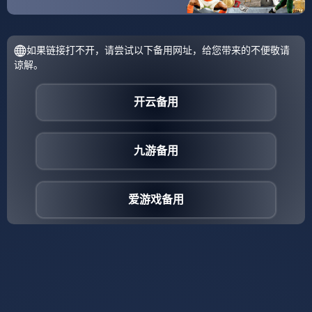
这一击,被称为“致命一击”并非夸张，它扑灭了印度队最后一丝
反扑的希望，也彻底定格了G组的小组形势。
唯一性：为什么这场比赛无法被
复制？
多年以后,当人们回望2026年世界杯时，G组的美印之战或许
不会被列为“经典”，但它却写下了至少三条“唯一性”：