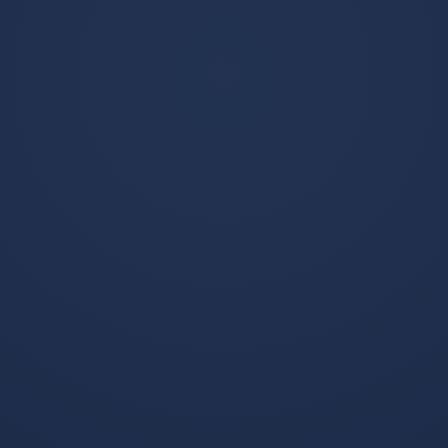
归化球员的“回家式”致命一击
：布罗佐维奇是美国足
协花费数年时间、通过归化政策从欧洲引入的首批“冠
军级”中场之一，他不是美国青训的产物，却用克罗地
亚式的冷静和精准，帮助美国队锁定了关键胜利，这
种身份的双重性，让进球背后承载着身份认同与足球
移民的时代隐喻。