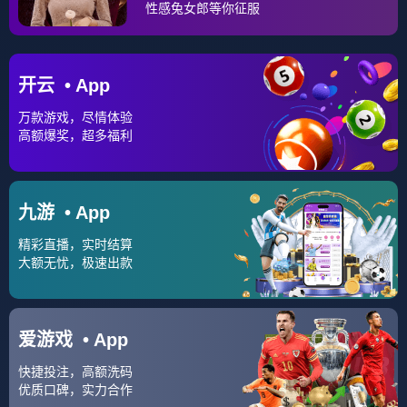
布罗佐维奇——这名克罗地亚中场的美国归化球员，本场比
赛只被外界视为“经验补充”的角色球员。
但足球的魅力,恰恰在于它从不按剧本上演。
比赛第68分钟,比分3:1，美国队已经基本掌控局面，但印度队
仍在试图通过反击制造威胁，门将特纳刚刚完成一次关键扑
救，就在印度队发动第二波攻势时，美国队完成了一次教科
书级别的断球反击。
皮球经过雷纳、德斯特的两次传递来到禁区弧顶，布罗佐维
奇接球时，防守球员已经封住了他的所有传球路线，他抬头
看了一眼门将，脚下没有任何犹豫——一记势大力沉的外脚
背抽射，皮球贴着草皮钻入远角，4:1，比赛彻底失去悬念。