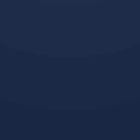
东道主与“新兴势力”的历史性碰撞
：印度队打进了对
东道主的第一个世界杯进球，而美国队则创造了东道
主对首次参赛队的最大分差胜利之一，这种历史交汇
点上的“第一次”和“最后一次”，构成了时间上的不可复
制性。
一个人的“定点爆破”足以改写一支球队的地位
：布罗
佐维奇的那一脚，表面上是一次普通射门，但在实际
的竞赛逻辑中，它改变了G组第二轮的心理博弈——这
场大胜让美国队在净胜球上占据了绝对主动，也间接
把同组的其他对手逼入绝境。
那一脚之后，G组的版图永远变了
这就是足球最迷人的地方：它总是会在某个看似平凡的瞬