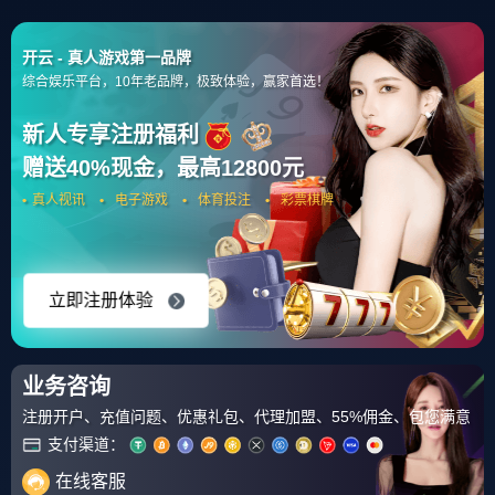
首页
赛程与积分
正文
开云体育-孤星与国歌，布罗佐维奇的致命一击，如何
让2026世界杯G组写下历史唯一
开云
阅读：343
2026-05-25 01:05:09
2026年7月,北美大陆的盛夏热浪席卷着每一座世界杯球场，
但在这个夏天，真正让人窒息的，不是气温，而是一种宿命
般的孤独感。
在G组,美国队与印度队的对决，原本被认为是一场“强弱分
明”的例行公事，当比赛最终以4:1的大胜落幕时，所有人却记
住了那个并非美国人的名字——
布罗佐维奇
，他的致命一
击，不仅锁定了胜局，更让这场比赛成为了世界杯历史上一
个无法复制的唯一性时刻。
一场注定“失衡”的比赛