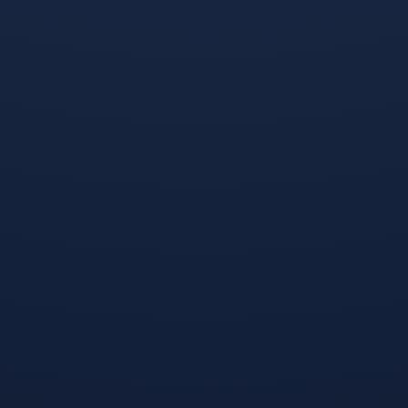
最终胜出的，是那支将“唯一性”发挥到极致的球队，这场比赛
告诉我们：在足球的世界里，唯有真正独特的战术,才能书写
唯一的历史。
相关文章
开云体育平台APP-宿命碰撞，202
开云体育APP下载-2026世界杯E
6世界杯C组，喀麦隆铁血压制日
组惊世之战，波兰闪电战击沉葡萄
本，福登引领默契风暴改写格局
牙，萨内用双脚谱写攻守转换的教
科书