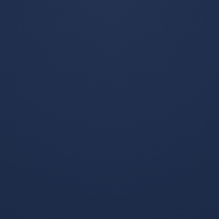
这场比赛的“唯一性”，在于它为现代足球提供了一种新的可能
性：一支球队不一定非要用高压逼抢或长传冲吊才能赢球，
只要他们能像日本队那样，用“中场控制稳定”来掌控比赛节
奏，用“集体智慧”来化解“个人天赋”的冲击,同样可以击败传统
的欧洲强队。