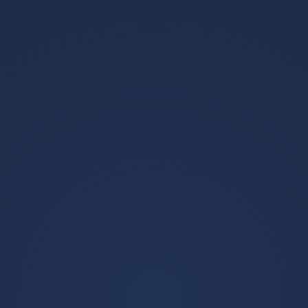
日本队这场胜利的“唯一性”，还体现在战术执行层面的不可复
制性，他们用“中场控制稳定”作为支点，撬动了整个比赛的逻
辑，匈牙利队试图通过增加边路传中来打破日本队的中场控
制，但日本队的边后卫们——特别是左边后卫长友佑都——
用持续的往返跑动和精准的卡位,将匈牙利队的边路进攻扼杀
在萌芽状态。
更有趣的是，日本队在本场比赛中的“唯一”之处还在于：他们
并非用传统强队的“控球率至上”打法，而是在控制中场的基础
上，保留了快速反击的威胁，莱万多夫斯基的那个致命一
击，正是源于一次由守转攻后的快速传切，从后场拦截到进
球,整个过程只用了7秒。
“唯一”的启示：现代足球的另一种
可能