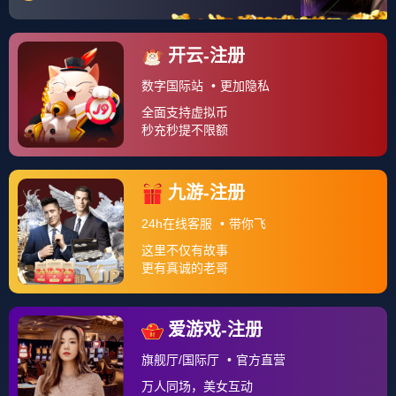
力改写比赛逻辑
日本队在本场比赛中的中场表现，堪称“唯一”，他们并没有像
传统强队那样依赖个人能力超群的球星，而是通过整体跑
位、短传渗透和持续的压迫，将匈牙利队的中场完全切割，
匈牙利队试图通过身体对抗和长传冲吊来绕过日本队的中
场，但日本队的三名中场球员——远藤航、田中碧和守田英
正——用近乎完美的站位和预判,将对手的进攻源头彻底掐
灭。