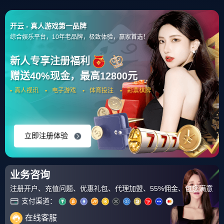
首页
赛程与积分
正文
开云体育登录-2026世界杯C组，莱万多夫斯基的致命
一击，日本中场掌控下的唯一奇迹
开云
阅读：168
2026-06-10 21:30:17
在2026年世界杯C组的一场关键对决中，日本队以一场堪称
经典的胜利，击败了匈牙利队，这场比赛之所以被称为“唯
一”，不仅因为它决定了小组出线的走向，更因为它展现了足
球世界中一种罕见的战术美学——当一支以技术流派著称的
球队，面对欧洲力量型打法的代表，用“中场控制稳定”这一看
似简单却极难复制的武器，完成了对对手的全面压制，而波
兰巨星莱万多夫斯基的“致命一击”，则成为了这场“唯一性”比
赛的点睛之笔。
“唯一”的中场：日本队如何用控制