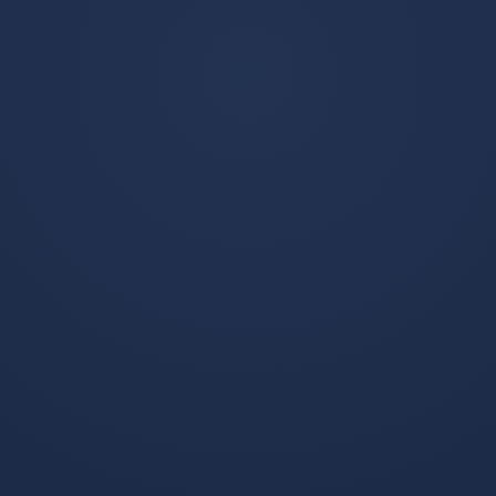
世界杯最令人难忘的画面之一，在强手如林的国际足坛，这
支非洲劲旅用最原始的方式宣告了自己的存在，而那位法国
前锋，则在异国的土地上完成了一次最为壮丽的涅槃。
冰岛人的“维京战吼”依然在球场回荡，但那声音里多了几分悲
壮与无奈，在喀麦隆的钢铁洪流面前，足球的童话终究敌不
过残酷的现实。