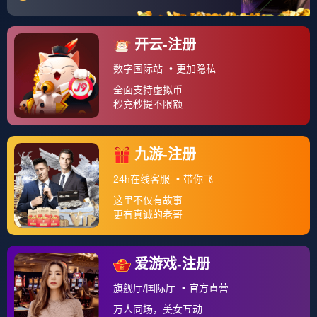
的装饰，化身为纯粹的绞肉机，他们的中场如同铁幕般横亘
在冰岛进攻线前，边路突击手像猎豹般撕扯着对手的防线，
冰岛人引以为傲的“维京战吼”，在喀麦隆人野蛮的身体对抗
中，显得如此单薄而无力。
数据不会说谎：上半场喀麦隆的控球率高达63%，射门次数
是冰岛的三倍，更令人窒息的是他们的抢断次数——整整17
次成功拦截，几乎将冰岛的每一次进攻尝试都扼杀在摇篮
里，这不是一场势均力敌的较量，而是一场彻头彻尾的碾
压。
格列兹曼的致命沉默
当所有人将目光聚焦在喀麦隆的钢铁洪流时,一个法国人的身
影悄然出现在冰岛禁区边缘，安东尼·格列兹曼，这位曾经在2
018年世界杯上大放异彩的法国前锋，在这届世界杯上始终郁