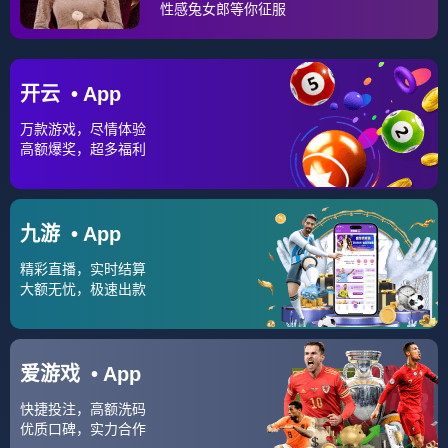
郁寡欢，伤病、转会风波、舆论质疑，几乎将他逼入职业生
涯的至暗时刻。
第78分钟,当喀麦隆的攻势终于将冰岛防线撕开一道裂缝时，
格列兹曼像幽灵般出现在最危险的位置，一个精准的停球，
一次冷静的扣过防守球员，—一脚势大力沉的抽射，球如流
星般直挂死角，整个球场陷入死寂，随后爆发出山呼海啸般
的欢呼。
这一击,不仅将比分锁定在3-1，更将格列兹曼的个人命运与这
场比赛的史诗性紧密相连，他用最致命的方式，完成了对过
去所有质疑的终极回应。