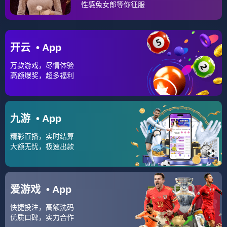
书般的“高光表现”，这高光，并非仅仅指那些令人叹为观止的
假动作和匪夷所思的网前球，那只是表象，真正的高光，在
于
在体能极限下对比赛阅读的深度，在于关键时刻敢于使用
风险与收益并存技战术的魄力，更在于数次挽救局点时所展
现的、磐石般的心理素质
，她的每一次挥拍，都在诠释何
为“优雅的强悍”，何为用创造力与经验统治赛场。
这两幕似乎无关的场景,却在精神层面共振共鸣，丹麦队的“轻
取”，是
将集体潜能淬炼到极致后的从容
，是“重剑无锋，大巧
不工”的现代演绎，戴资颖的“高光”，则是
个体在长久磨砺
后，于电光石火间迸发的绝对才华与绝对坚韧
，它们一为集
体的交响，一为个体的独奏，却共同揭示了竞技体育最动人
的两面：