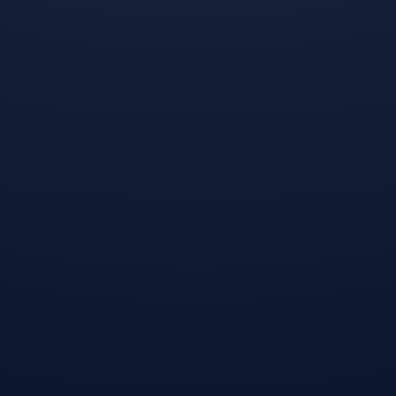
杯C组，喀麦隆以战术诗篇击碎德
见马扎尔人，莱万多夫斯基在C组
国战车，加维点亮不灭星光
写下的不唯一剧本
开云体育官网-构思
开云sport-绝杀之夜，2026世界杯
八分之一决赛，阿根廷与伊朗的宿
命对决，托纳利率意大利掀翻巴西
发表评论