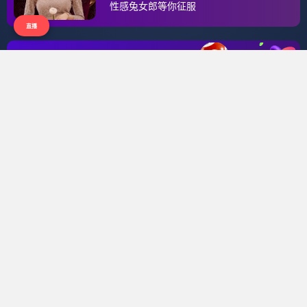
开云体育登录-神之一击，2026，当伊朗的蓝与巴西
的黄在绝杀中浴血交融
开云sport-命运的黑白键，2026世界杯E组焦点战，
加纳险胜葡萄牙，莱万多夫斯基的孤掌绝唱
开云体育在线-暗夜中的明珠，格列兹曼导演逆袭，
厄瓜多尔如何在2026世界杯D组焦点战中击碎葡萄
牙的星辰
开云体育入口-中场灵魂的指挥艺术，京多安如何用
唯快不破与铁血纪律，在2026世界杯E组关键战中
解构泰国，为波兰锁定出线权
开云体育-烽火B组，巴雷拉一箭定乾坤，伊朗喀麦
隆演绎命运唯一解