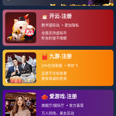
开云体育-这是一个非常具有戏剧性和想象力的足球
主题。基于你给出的关键词（2026世界杯、C组、
日本大胜德国、齐耶赫带队取胜）这显然是一个对
真实世界线（2022卡塔尔世界杯日本胜德国）的延
开云体育app-火线萨卡，战车轰鸣，2026世界杯C
续和再创作
组唯一解，德国完胜喀麦隆开启冠军之路
开云体育在线-沙漠孤星，难挡雄狮铁蹄，2026生死
战，维尼修斯领军，喀麦隆碾压沙特
开云sport-温布利奇迹之夜，穆西亚拉压哨绝杀，英
格兰逆转印度续写2026世界杯G组传奇
开云体育app-里斯本之心，燃烧在卢赛尔之夜，B费
致命一击，葡萄牙逆转加纳开启世界杯征程
开云体育APP下载-2026世界杯B组焦点战，波兰绝
杀厄瓜多尔，坎塞洛主导比赛