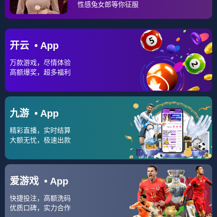
库
。
是的，卢卡库，不是德国人，是阿联酋的卢卡库，全名：卢
卡库·阿尔·马赫迪，他出生在迪拜，父亲是阿联酋人，母亲是
比利时人，他从小在比利时长大，却选择了代表阿联酋出战
——不为别的，只因为他想“做一件世界上没有人做过的事”。
他做到了。