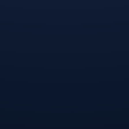
开云sport-幽暗之森的致命优雅，
开云体育官网-唯此一战，2026世
当强硬成为格列兹曼与英格兰的加
界杯E组，葡萄牙横扫加纳，拉什
冕礼
福德致命一击封神
发表评论