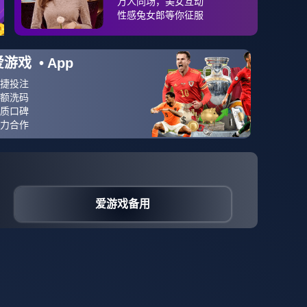
开云体育入口-包含丹麦羽毛球队碾压韩国羽毛球队，谌龙惊艳世界的词条
最近发表
开云体育中国-郁金香凋零于安第斯之巅，
凯恩导演绝杀，厄瓜多尔掀翻荷兰的九十分钟
开云体育中国-当足球倒转地轴—记2026世
史诗
界杯H组那场颠覆认知的斯洛伐克奇迹
开云体育-唯一答案，当葡萄牙的齿轮碾过
加纳，登贝莱用跑动重写世界杯剧本
开云体育中国-旧日阴影与钢铁长墙，2026
世界杯，克罗地亚用重演击碎日本幻想
开云体育在线-红衫压城，金球定音，维尼
修斯导演的二维与三维博弈—2026世界杯淘
开云体育平台APP-宿命碰撞，2026世界杯
汰赛墨西哥VS丹麦战术解码
C组，喀麦隆铁血压制日本，福登引领默契风
开云体育在线-东京夜空下的橙色风暴，当
暴改写格局
技术足球遇见钢铁防线，日本如何用一场非典
开云体育平台APP-阿诺德压哨绝杀，葡萄
型大胜改写C组生死局
牙点亮2026世界杯E组最强对话
开云体育APP下载-宿命的反面，当B费在伯
尔尼的细雨中，为奥地利踢碎瑞士的唯一黄昏
开云sport-北欧铁骑压境波斯波利斯，加维