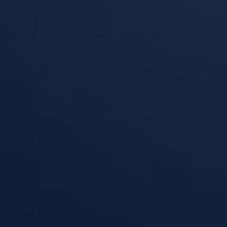
相关文章
开云体育中国-旧日阴影与钢铁
开云体育平台APP-阿诺
长墙，2026世界杯，克罗地亚
绝杀，葡萄牙点亮2026
用重演击碎日本幻想
E组最强对话