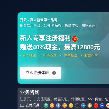
首页
直播回放
正文
首页
赛程与积分
新
开云体育登录-索伯车队力克红
开云
阅读：369
2025-12-13 17:25:31
评论：0
霍肯伯格与阿隆索占据了前十名最后两个位置 索
哈斯车队乔维纳奇。