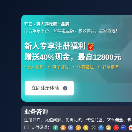
首页
直播回放
正文
首页
赛程与积分
新
开云体育在线-基多高原上的终
开云
阅读：245
2026-03-29 18:41:20
评论：0
基多的夜雨刚停，赛道边缘的水渍还映着探照灯的冷
最后一道箭头——直指新西兰队的禁区，在1.2
中卷起热浪，这两个看似无关的场景，却在同一种
者。
第一部分：绝境布局——两
F1的阿布扎比终局
2021年亚斯码头赛道第57圈，当拉蒂菲的赛车