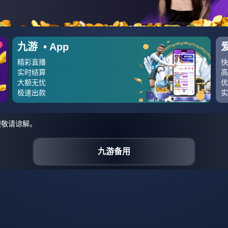
，梅赛德斯车队按标准程序选择不进站——他们计算的是概率，而
站换上红标软胎：“我们要把赌注押在规则缝隙里。”
，追赶者必须把赛车推向物理与规则的双重临界点，维斯塔潘
中蓄力，赛事控制中心的每一个决定,都让梅赛德斯车队的心脏
奥林匹克体育场，主教练阿尔法罗撕碎了第四张战术纸条，面
像倒计时般刺痛眼球。“把球传到禁区？不，”他对助教说，“我们
新西兰后卫得球，立即会有两名厄瓜多尔前锋从两个角度压迫
理球，第78分钟，新西兰中卫汤米·史密斯第一次出现双手撑膝