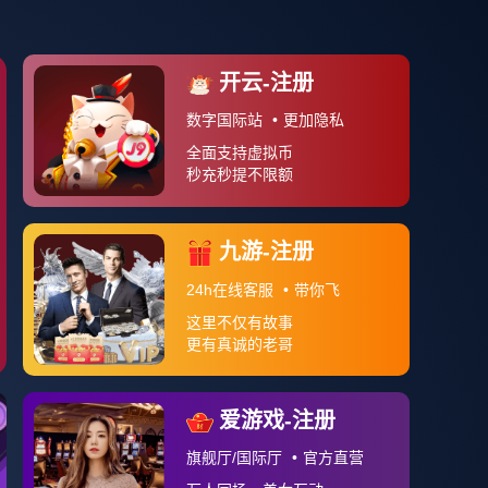
搜索
排行榜
热门文章
最多评论
随机文章
开云体育在线-拜仁封神夜！数据铁幕锁死姆巴佩，欧冠登顶的终极密码
开云体育app-灰熊绝杀塞尔维亚男篮，浓眉关键制胜的简单介绍
开云体育中国-BLG爆冷TeamWE，CoreJJ关键制胜
开云sport-意大利网球队绝杀日本网球队，穆雷关键制胜
开云体育app-日本乒乓球队险胜德国乒乓球队，奥恰洛夫绝境逆转的简单介绍
开云体育登录-公牛力克立陶宛男篮，艾顿制霸全场
开云体育平台APP-DK力克RNG，Deft打破历史纪录
开云体育平台APP-意大利网球队爆冷欧洲网球队，兹维列夫三分雨点燃全场