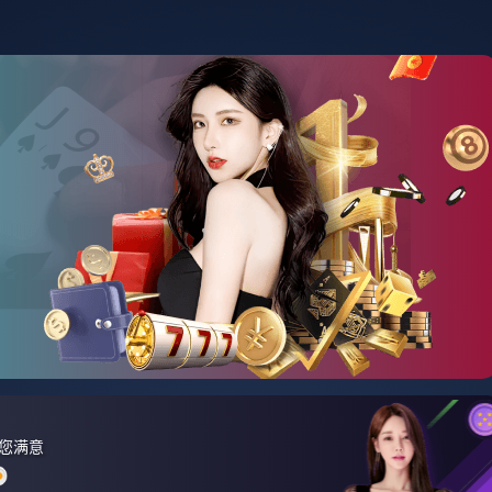
闻与资讯
直播回放
球迷竞猜
极弯道，当F1收官战遇见南美硬仗
光，海拔2850米的高原上，厄瓜多尔队更衣室的战术板画着
万公里外的亚斯码头赛道，维斯塔潘和汉密尔顿的赛车正在暖胎圈
生存法则下共振：
唯一的冠军，只留给最后一个弯道的胜利
种赛场，同一套生存算法
撞上护墙时，红牛车队无线电里传来工程师的尖叫：“安全车！这是