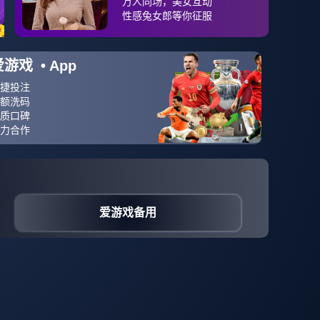
开云体育入口-包含丹麦羽毛球队碾压韩国羽毛球队，谌龙惊艳世界的词条
最近发表
开云体育-冷焰与炽血，2026世界杯C组，
喀麦隆以战术诗篇击碎德国战车，加维点亮不
开云体育APP下载-冰与火之歌，罗德里戈
灭星光
在慕尼黑奏响日耳曼战车的唯一节拍
开云体育app-独舞的东瀛剑客，三笘薰如何
让2026世界杯B组焦点战成为一个人的史诗
开云体育app-波斯铁骑颠覆桑巴王朝，2026
世界杯H组唯一炼狱之战，托纳利用钢铁意志
开云sport-2026世界杯H组巅峰对决，铁血
书写不可能的神话
防线锁桑巴，B费点爆破宿命—美国足球的成
开云体育在线-加勒比海啸吞没南亚雄狮，2
人礼
026世界杯A组揭幕战，巴雷拉绝杀夜书写唯
开云体育在线-沙漠之狐的逆袭，2026世界
一传奇
杯八分之一决赛，突尼斯绝地翻盘斯洛伐克，
开云体育app-蓝军铁壁与北非快攻，2026世
萨卡光芒万丈引全球瞩目
界杯A组关键战，范戴克统领荷兰撕开摩洛哥
开云体育在线-逆转之夜的致命一击，萨卡
防线
与喀麦隆在2026世界杯C组写下唯一的神话
开云体育官网-孤注一掷的蓝，2026世界杯