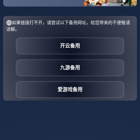
盖、凯恩的回撤组织、拉什福德和萨卡的边路冲击，让挪威
防线疲于奔命，挪威并非不强——哈兰德虽然没有进球，却
多次制造威胁，但英格兰防线在斯通斯和马奎尔的统领下,始
终稳如磐石。
4-0，英格兰以一场大胜锁定小组头名,强势挺进16强。
罗德里戈时刻：巴西2-1险胜，桑
巴军团绝境重生
如果说英格兰的比赛是摧枯拉朽的碾压，那么巴西与尼日利
亚的较量,则是意志与天赋的极限碰撞。
小组赛前两轮，巴西一胜一平积4分，尼日利亚同样积4分，
谁赢，谁就基本锁定出线名额，比赛开场后，尼日利亚展现
出极强的身体对抗和战术纪律,巴西的进攻频频受阻。