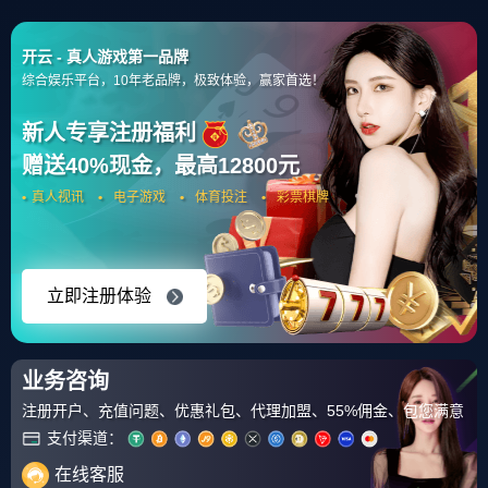
首页
直播回放
正文
开云体育官网-2026世界杯G组生死战，三狮军团火力
全开，英格兰4-0横扫挪威；罗德里戈独造三球，巴西
2-1险胜非洲劲旅
开云
阅读：195
2026-05-19 22:41:06
2026年7月3日，卡塔尔阿尔赖扬的艾哈迈德·本·阿里体育
场，见证了世界杯G组两场决定命运的关键战役，当夜晚的灯
光照亮草皮，三支世界劲旅的命运在此交织，而最终，英格
兰与巴西用截然不同的方式,拿到了晋级淘汰赛的门票。
三狮咆哮：英格兰4-0挪威，索斯
盖特的“三叉戟”完美爆发
对于英格兰来说，这场比赛不容有失，此前小组赛两轮战