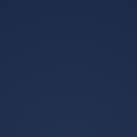
上半场第33分钟，尼日利亚利用一次定位球打破僵局，奥纳
纳开出任意球，前点球员头球摆渡，后点的埃孔门前抢点破
门，1-0,尼日利亚领先。
巴西陷入了困境，传球失误增多，进攻节奏被破坏，内马尔
因伤缺阵的影响在这一刻显现，就在外界开始担心桑巴军团