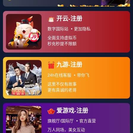
罢，英格兰积4分暂列第二，挪威则积3分紧随其后，若想避
免末轮陷入被动，英格兰必须拿下这场“六分之战”。
而从比赛第一分钟起,英格兰就展现出了令人窒息的压制力。
第12分钟，英格兰打出教科书般的快速反击，贝林厄姆在中