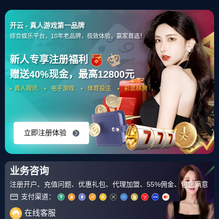
首页
新闻与资讯
正文
开云体育登录-国王杯屠狮，英超弑龙，非洲杯陨落，
足球唯一的真相是意外
开云
阅读：319
2026-02-02 23:15:23
我们都爱电影里的英雄剧本,草根球队凭借信念逆袭，昔日弃
将临危受命一球定江山，黑马军团一路披荆斩棘创造历史，
但绿茵场的现实，往往比最天才的编剧更胆大妄为，它不屑
于遵循任何预设的叙事，就在这短短的时间里，世界足坛接
连上演了三幕令所有预言家瞠目结舌的戏码，它们共同指向
一个残酷而迷人的真相：在足球的世界里，唯一确定的，正
是那份推翻一切“理应如此”的意外。
第一幕意外,在西班牙巴斯克的土地上轰然作响，当皇家马德
里这只“欧冠雄狮”踏入圣马梅斯球场时，舆论早已为国王杯的