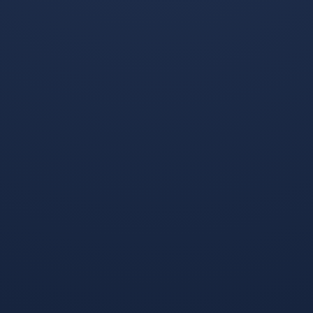
别再说“稳了”，也别轻易断言“完了”，在足球面前，我们都是
天真的学生，最好的姿态，便是屏息凝神，迎接下一个意
外，因为你知道，它一定会来，而这份对未知的永恒敬畏，
或许就是我们深爱这项运动，最初也是最终的理由。
相关文章