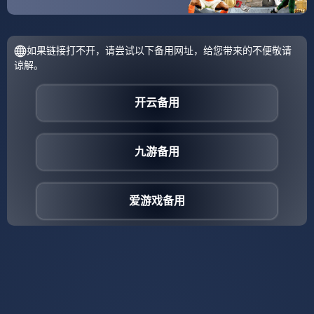
这三幕毫无关联的悲喜剧,为何在此刻共振？因为它们共同构
成了对足球本质的一次祛魅，我们总渴望秩序，热衷于总
结“强弱规律”、“球星定律”、“风格相克”，我们建造逻辑的巴别
塔，试图预言这项运动的每一次心跳，但毕尔巴鄂的肌肉森
林、布雷默的临空一剑、摩洛哥的突然沉寂，像三把重锤，
将这座塔击得粉碎。
足球唯一的恒常,恰恰是它的不可预测性，它是十一人对十一
人的战争，是无数变量——体能、意志、偶然、瞬间决策、
甚至一片草皮、一道光线——的混沌交织，理性是位时常缺
席的向导，激情与意外才是真正的主宰，所谓的“强弱”，在终
场哨响前，永远只是一个脆弱的假设。