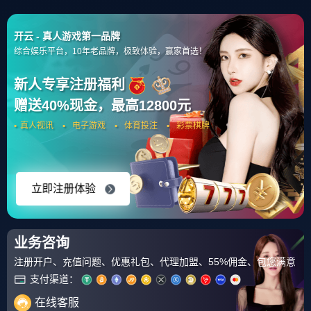
首页
赛程与积分
正文
开云体育中国-逆转与绝杀，2026世界杯C组，喀麦隆
大胜日本，萨卡完成致命一击
开云
阅读：211
2026-05-31 16:16:19
2026年盛夏，世界杯的战火在北美大陆熊熊燃烧，C组的一
场焦点战役，在喀麦隆与日本之间展开，赛前，外界普遍认
为这将是一场势均力敌的较量——日本队技术细腻、战术纪
律严明，喀麦隆则以身体对抗和爆发力见长，比赛的结果却
出乎所有人意料：喀麦隆以一场酣畅淋漓的大胜击败日本，
而最后时刻的致命一击，由萨卡完成,成为这场比赛的唯一注
脚。
亚洲之矛与非洲之盾的碰撞