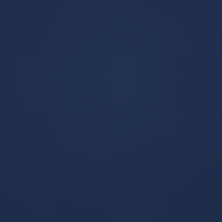
这场比赛之所以具有“唯一性”，并非仅仅因为比分，而是因为
它完美地复刻了足球世界中的“不可预测性”——一支不被看好
的非洲球队，用最原始的爆发力和侵略性，击溃了亚洲足球
的精致与纪律，喀麦隆的这场大胜，让C组的出线形势瞬间明
朗化,也让日本队陷入了绝境。
而对于萨卡而言，这粒进球是他本届世界杯的第三粒进球，
也是最具含金量的一粒，他在关键时刻挺身而出，完成了“致
命一击”，这一幕，注定将载入世界杯的史册,成为2026年夏天
最令人难忘的瞬间之一。
尾声：足球的魅力与残酷
终场哨响，比分定格在3-0，喀麦隆球员围成一圈庆祝，而日
本队则有人瘫倒在草皮上，有人低头掩面，足球就是如此，