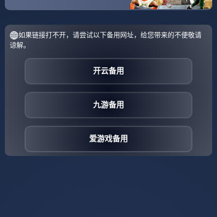
大比分落后的日本队展开疯狂反扑，甚至压上后防线，正是
这种孤注一掷给了喀麦隆致命反击的机会，比赛第89分钟，
日本队角球进攻被解围，喀麦隆迅速发动快速反击，萨卡，
这名效力于阿森纳的边路尖刀，在左路接到队友的传球后，
利用惊人的速度和变向能力，连续过掉两名防守球员,突入禁
区。
面对出击的日本门将，萨卡冷静地选择了一记低射远角，皮
球擦着草皮飞速滚入网窝，3-0！进球后的萨卡滑跪庆祝，整
个球场瞬间被喀麦隆球迷的欢呼声淹没，这不仅是一个进球,
更是对日本队心理防线的彻底击溃。
唯一性的意义：历史与现实的交
汇点