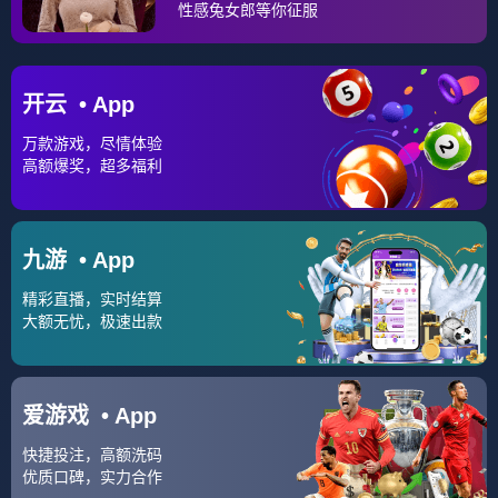
而日本队则在体能下降后出现了失误，第72分钟，喀麦隆中
场安古伊萨断球后送出直塞，替补上场的前锋巴索戈单刀破
门，将比分扩大为2-0,日本队的世界杯出线之路已经亮起红
灯。
萨卡时刻：一锤定音的致命一击