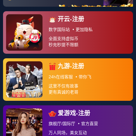
日本队开场后试图掌控比赛节奏，依靠中场的传控和边路的
快速推进，频频向喀麦隆防线施压，久保建英和伊东纯也的
配合一度让喀麦隆门前风声鹤唳，喀麦隆并没有被这种局面
压垮，他们的防守体系如同一张拉紧的弓，蓄势待发，门将
奥纳纳的指挥若定，加上后防线的高位逼抢,让日本队的进攻
逐渐失去了锐气。
转折：体能优势下的持续施压
比赛进入下半场后，喀麦隆开始展现出身体上的绝对优势，
他们不再拘泥于阵地战，而是通过长传和快速反击撕扯日本
队的防线，第55分钟，喀麦隆前锋阿布巴卡尔利用一次角球
机会头槌破门，打破僵局，这个进球如同一剂强心针,让喀麦
隆全队士气大振。