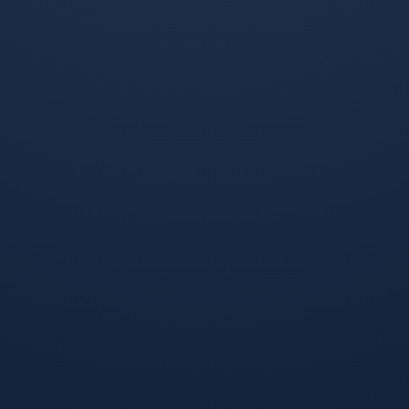
岛人的脸上，他们是冰,也是火。
可以去百度分享获取分享代码输入这里。
碾压匈
开云体育-冷焰与炽血，2026
开云体育入口-2026，当蓝武
026
世界杯C组，喀麦隆以战术诗
士遇见马扎尔人，莱万多夫斯