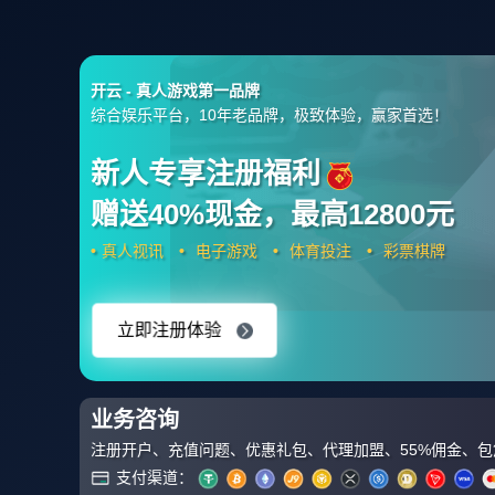
首页
赛程与积分
正文
首页
赛程与积分
新
开云体育app-冰与火的北极光
莱的孤独与狂欢
开云
阅读：188
2026-05-31 20:20:27
评论：0
2026年世界杯小组赛，一场被誉为“冰与火之战
的北欧小国，以一种近乎冷酷的精准，横扫了东道
火种”的男人——穆萨·登贝莱。
比赛开始前，没有人看好冰岛，加拿大拥有主场之
球从来不按牌面说话,它属于那些敢于在风雪中奔
从第一分钟起，冰岛就展现了令人窒息的压制力，
团，登贝莱在中场仿佛一头优雅的猛兽，每一次触