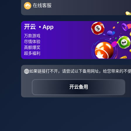
冷射，皮球如飞刀般钻入球门下角，冰岛1-0领先
加拿大试图反击，但冰岛的高位逼抢让他们连半场
压，每名冰岛球员都像从火山岩中雕出的雕像，面