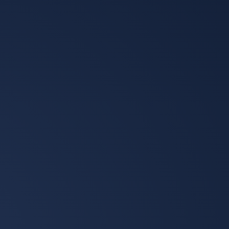
宣告新王当立
喀麦隆以战术诗篇击碎德国战车，加维点亮不
标签列表
灭星光
关注我们
扫一扫关注我们，了解最新精彩内容