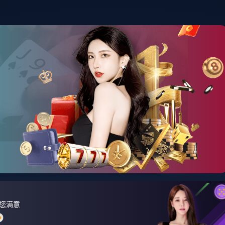
闻与资讯
直播回放
球迷竞猜
，2026世界杯，冰岛横扫加拿大，登贝
”的较量，在北美大陆的足球场上演，冰岛，这个人口不过三十余万
主之一的加拿大，而这场胜利的灵魂，是那个被誉为“冰山上的
利，拥有更年轻的阵容，拥有北美足球崛起的宏大声势，但足
跑的人。
他们不是传统的“北欧铁桶”，而是一支兼具纪律与狂野的现代军
球都像在给对手的心脏扎针，第12分钟，他在禁区弧顶的一脚