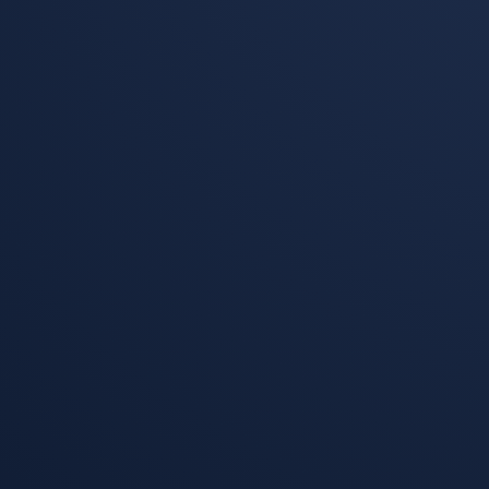
那一刻，北极光仿佛穿过球场穹顶，照在每一个冰
相关文章
开云体育APP下载-2026世界
开云体育在线-德国战车
杯E组惊世之战，波兰闪电战
牙利，魔笛独奏成绝响，2