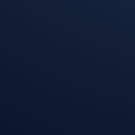
击沉葡萄牙，萨内用双脚谱写
世界杯C组唯一不换的
攻守转换的教科书
是大师的黄昏
开云体育官网-构思
开云sport-绝杀之夜，2
界杯八分之一决赛，阿
伊朗的宿命对决，托纳
发表评论
大利掀翻巴西