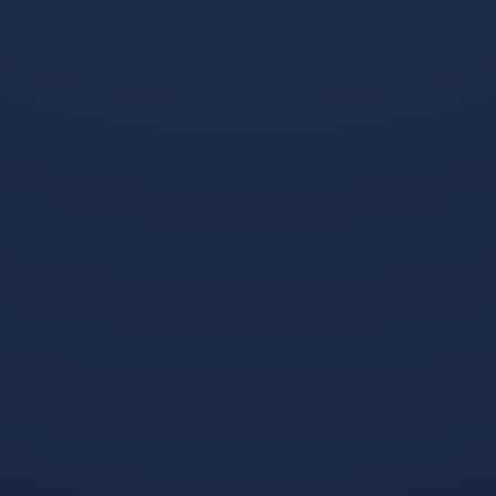
飞机从密尔沃基起飞,上海队带着一场失利，却满载着信心与
经验返回东方，雄鹿则继续他们的冠军征程，这场特别的比
赛成为了他们季前准备中最有价值的一课。
而贝恩,在返回孟菲斯的航班上，看着窗外云层下的灯火，他
想起那些来自上海的防守，想起那些不同于NBA的战术跑
位，想起王哲林在低位与他对抗时的力量。