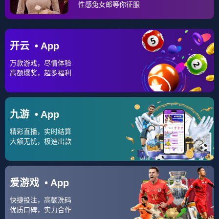
“他就像一台投篮机器，”上海队主教练李春江在场边摇
头，“但我们不能退缩。”
场上比分78:65，雄鹿领先，但令人惊讶的是，上海队并未崩
盘，他们的外援梅洛·特林布尔正与霍勒迪缠斗，王哲林在内
线与洛佩兹角力，每一次卡位都肌肉相撞，这支来自东方的
球队，展示着与NBA截然不同但同样坚韧的篮球哲学。
字母哥在一次快攻中试图用欧洲步绕过两名防守者完成终结,