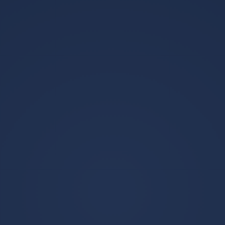
雄鹿主帅布登霍尔泽叫了暂停,他原本计划让主力在最后半节
休息，但现在他改变了主意。
“他们配得上我们最大的尊重，”布登霍尔泽对队员们说，“用
冠军的方式结束比赛。”
最后两分钟,冠军基因开始显现，字母哥统治了内线，连续两
次2+1；霍勒迪锁死了上海队的外线核心；米德尔顿命中了一
记杀死比赛的三分。
终场哨响,118:107，雄鹿获胜，但比分无法完全反映这场比赛
的实质。
贝恩走向上海队的替补席,与每一位球员击掌，他特意找到了
王哲林，用简单的英语说：“你是个战士。”