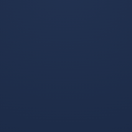
王哲林用英文回应：“你也是，继续制造杀伤。”
两种篮球文化在这一刻完成了对话,雄鹿展示了冠军级别的统
治力与关键时刻的沉着；上海队证明了东方篮球的韧性、智
慧与进步速度；而贝恩，则成为了这场对话中最活跃的信使
——他用最纯粹的篮球语言，跨越了地域与联赛的界限。
赛后的新闻发布会上,记者问贝恩对这场特殊比赛的感受。
“篮球就是篮球，”贝恩说，“无论在孟菲斯、密尔沃基还是上
海，篮筐都一样高，竞争的本质都一样，今晚我们遇到的是
一支真正的球队，他们让我们变得更好。”
另一边,上海队的主教练李春江表示：“我们学到了冠军球队如
何控制节奏，如何在压力下执行战术，但最重要的是，我们
证明了我们可以与这个级别的对手竞争。”