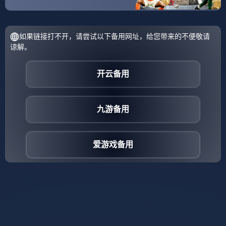
却被刘铮预判到了路线——一次干净的切球，球权转换，上
海队迅速推进，刘铮助攻王哲林完成双手暴扣。
Fiserv论坛球馆爆发出惊讶的掌声,这不是怜悯，而是对优秀
篮球的尊重。
赛事创办人陈先生站在贵宾包厢内,看着这场跨越篮球文化的
对话，他的初衷很简单：在NBA季前赛的传统模式外，创造
一种真正的竞争性跨联盟交流，雄鹿作为NBA冠军级别的代
表，上海队作为CBA新兴力量的代表，而贝恩——这位正在
崛起的得分手，则成为了连接两种篮球风格的桥梁。
“篮球的语言是全球通的，”陈先生对身边的助理说，“但每种
方言都有它的魅力。”
场上的贝恩感受到了这种魅力,在上海队的防守下，他发现自